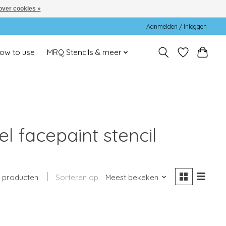
over cookies »
Aanmelden / Inloggen
ow to use
MRQ Stencils & meer
 facepaint stencil
 producten
Sorteren op
Meest bekeken