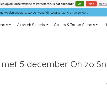
kies op om onze website te verbeteren. Is dat akkoord?
Ja
Nee
Meer 
dag worden geplaatst, worden vanaf dinsdag verwerkt en verzonden.
ncils
Airbrush Stencils
Glitters & Tattoo Stencils
H
met 5 december Oh zo Snel
2