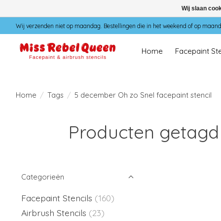
Wij slaan coo
Wij verzenden niet op maandag. Bestellingen die in het weekend of op maan
Home
Facepaint Ste
Home
/
Tags
/
5 december Oh zo Snel facepaint stencil
Producten getagd 
Categorieën
Facepaint Stencils
(160)
Airbrush Stencils
(23)