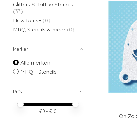
Glitters & Tattoo Stencils
(33)
How to use
(0)
MRQ Stencils & meer
(0)
Merken
Alle merken
MRQ - Stencils
Prijs
Minimale prijswaarde
Price maximum value
€
0
- €
10
Oh Zo 