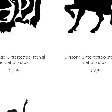
ad Glittertattoo stencil
Unicorn Glittertattoo st
er set à 5 stuks
set à 5 stuks
€2,95
€2,95