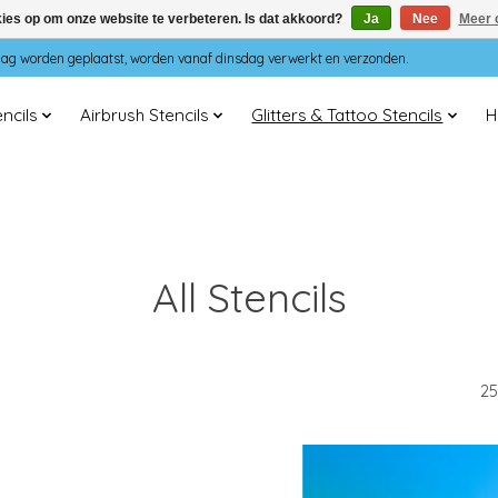
kies op om onze website te verbeteren. Is dat akkoord?
Ja
Nee
Meer 
dag worden geplaatst, worden vanaf dinsdag verwerkt en verzonden.
ncils
Airbrush Stencils
Glitters & Tattoo Stencils
H
All Stencils
25