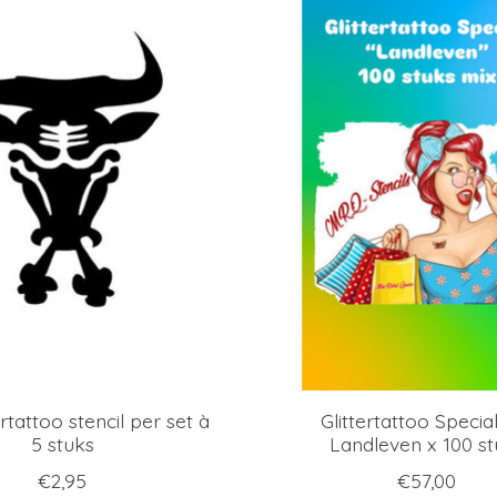
ertattoo stencil per set à
Glittertattoo Specia
5 stuks
Landleven x 100 st
€2,95
€57,00