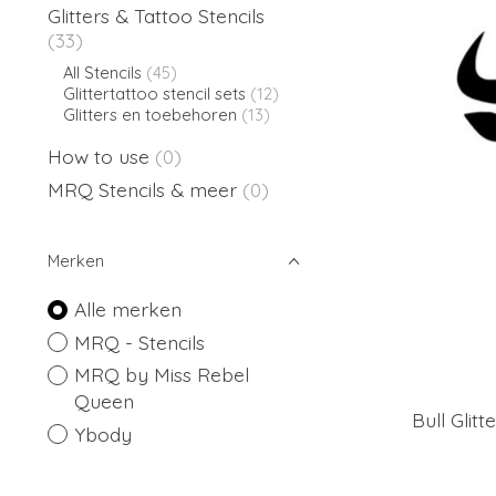
Glitters & Tattoo Stencils
(33)
All Stencils
(45)
Glittertattoo stencil sets
(12)
Glitters en toebehoren
(13)
How to use
(0)
MRQ Stencils & meer
(0)
Merken
Alle merken
MRQ - Stencils
MRQ by Miss Rebel
Queen
Bull Glitt
Ybody