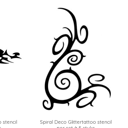
o stencil
Spiral Deco Glittertattoo stencil
s
per set à 5 stuks