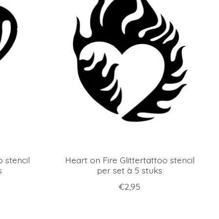
o stencil
Heart on Fire Glittertattoo stencil
s
per set à 5 stuks
€2,95