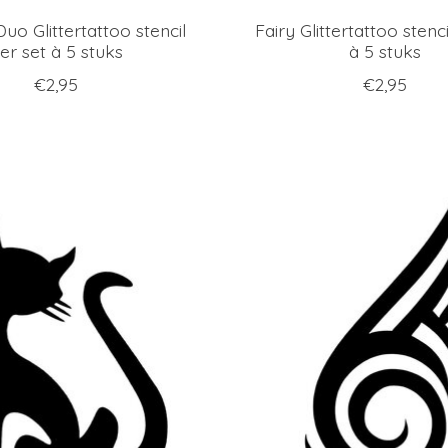
uo Glittertattoo stencil
Fairy Glittertattoo stenci
er set à 5 stuks
à 5 stuks
€2,95
€2,95