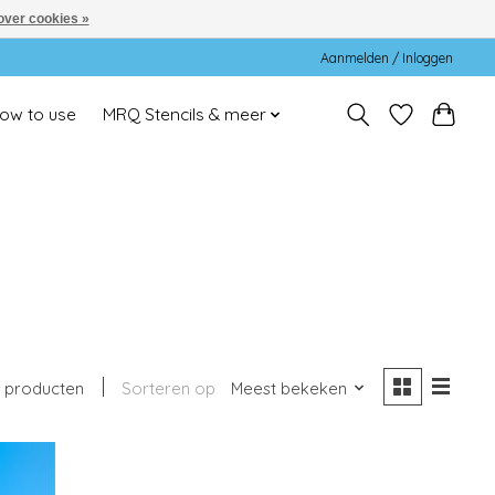
over cookies »
Aanmelden / Inloggen
ow to use
MRQ Stencils & meer
 producten
Sorteren op
Meest bekeken