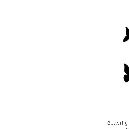
Butterfly 
p