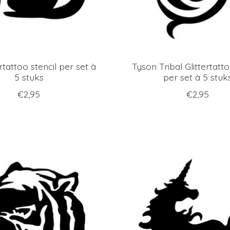
rtattoo stencil per set à
Tyson Tribal Glittertatto
5 stuks
per set à 5 stuk
€2,95
€2,95