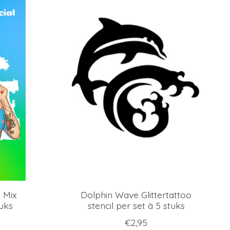
l Mix
Dolphin Wave Glittertattoo
uks
stencil per set à 5 stuks
€2,95