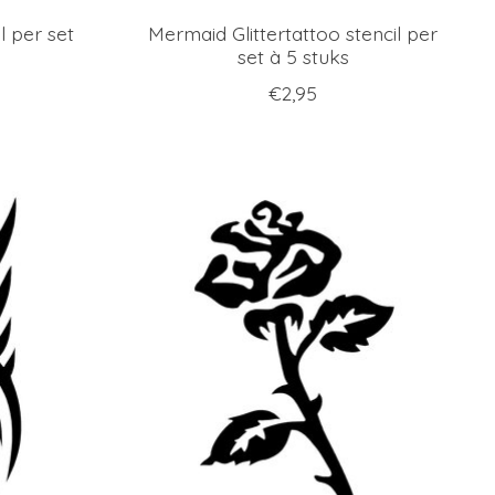
l per set
Mermaid Glittertattoo stencil per
set à 5 stuks
€2,95