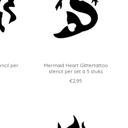
encil per
Mermaid Heart Glittertattoo
stencil per set à 5 stuks
€2,95