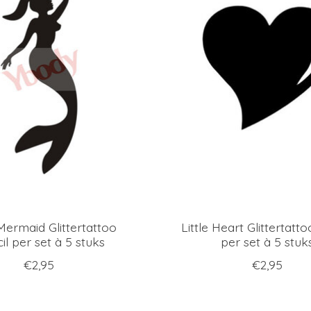
Mermaid Glittertattoo
Little Heart Glittertatto
il per set à 5 stuks
per set à 5 stuk
€2,95
€2,95