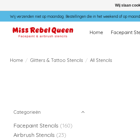
Wij slaan coo
Wij verzenden niet op maandag. Bestellingen die in het weekend of op maan
Home
Facepaint Ste
Home
/
Glitters & Tattoo Stencils
/
All Stencils
Categorieën
Facepaint Stencils
(160)
Airbrush Stencils
(23)