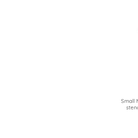
Small 
stenc