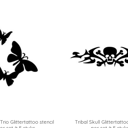
Trio Glittertattoo stencil
Tribal Skull Glittertatto
er set à 5 stuks
per set à 5 stuk