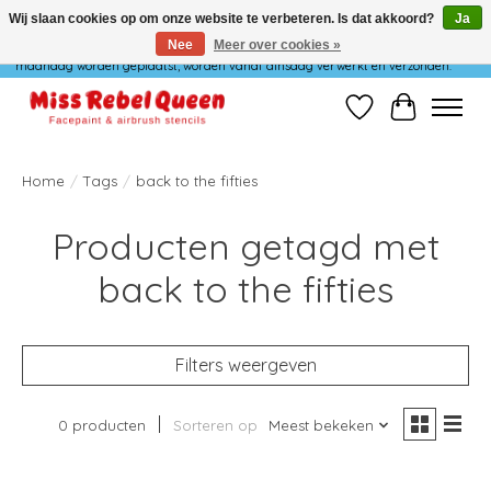
Wij slaan cookies op om onze website te verbeteren. Is dat akkoord?
Ja
Nee
Meer over cookies »
Wij verzenden niet op maandag. Bestellingen die in het weekend of op
maandag worden geplaatst, worden vanaf dinsdag verwerkt en verzonden.
Verlanglijst
Winkelwag
Home
/
Tags
/
back to the fifties
Producten getagd met
back to the fifties
Filters weergeven
0 producten
Sorteren op
Meest bekeken