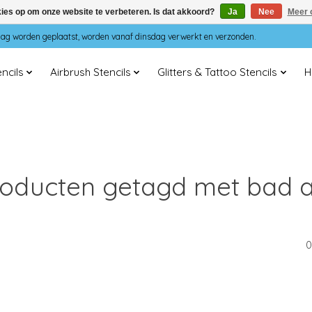
kies op om onze website te verbeteren. Is dat akkoord?
Ja
Nee
Meer 
dag worden geplaatst, worden vanaf dinsdag verwerkt en verzonden.
ncils
Airbrush Stencils
Glitters & Tattoo Stencils
H
oducten getagd met bad 
0