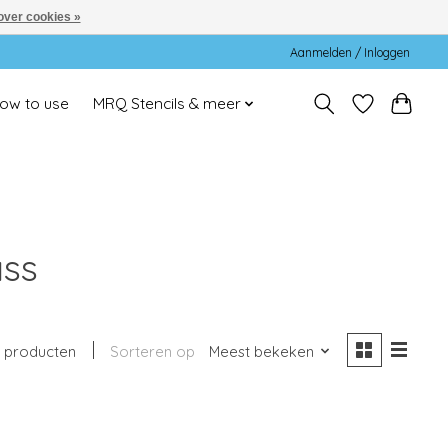
over cookies »
Aanmelden / Inloggen
ow to use
MRQ Stencils & meer
ass
 producten
Sorteren op
Meest bekeken