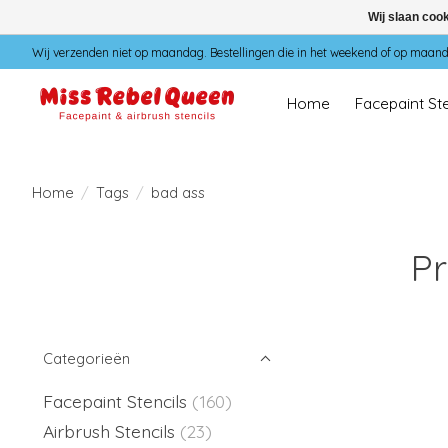
Wij slaan coo
Wij verzenden niet op maandag. Bestellingen die in het weekend of op maan
Home
Facepaint Ste
Home
/
Tags
/
bad ass
Pr
Categorieën
Facepaint Stencils
(160)
Airbrush Stencils
(23)