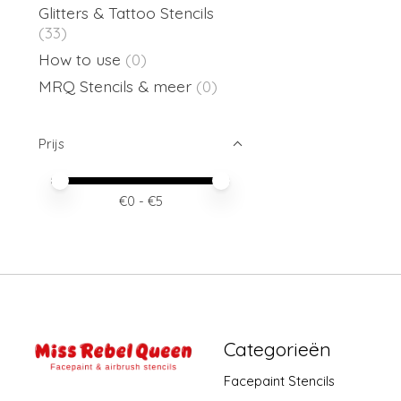
Glitters & Tattoo Stencils
(33)
How to use
(0)
MRQ Stencils & meer
(0)
Prijs
Minimale prijswaarde
Price maximum value
€
0
- €
5
Categorieën
Facepaint Stencils