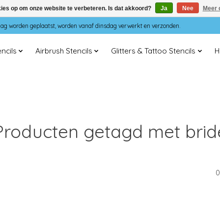
kies op om onze website te verbeteren. Is dat akkoord?
Ja
Nee
Meer 
dag worden geplaatst, worden vanaf dinsdag verwerkt en verzonden.
ncils
Airbrush Stencils
Glitters & Tattoo Stencils
H
Producten getagd met brid
0