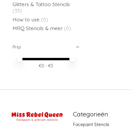
Glitters & Tattoo Stencils
(33)
How to use
(0)
MRQ Stencils & meer
(0)
Prijs
Minimale prijswaarde
Price maximum value
€
0
- €
5
Categorieën
Facepaint Stencils