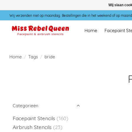
Wij slaan coo
Wij verzenden niet op maandag. Bestellingen die in het weekend of op maan
Home
Facepaint Ste
Home
/
Tags
/
bride
Categorieën
Facepaint Stencils
(160)
Airbrush Stencils
(23)