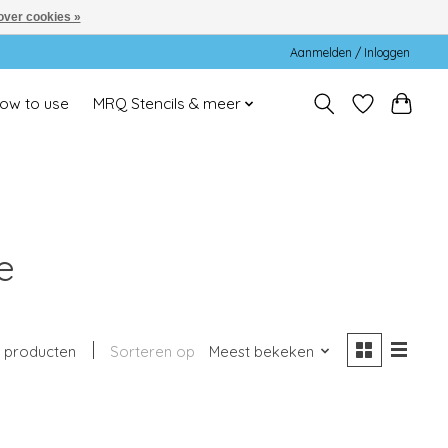
over cookies »
Aanmelden / Inloggen
ow to use
MRQ Stencils & meer
e
 producten
Sorteren op
Meest bekeken