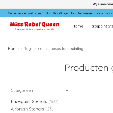
Wij slaan coo
Wij verzenden niet op maandag. Bestellingen die in het weekend of op maan
Home
Facepaint Ste
Home
/
Tags
/
canal houses facepainting
Producten 
Categorieën
Facepaint Stencils
(160)
Airbrush Stencils
(23)