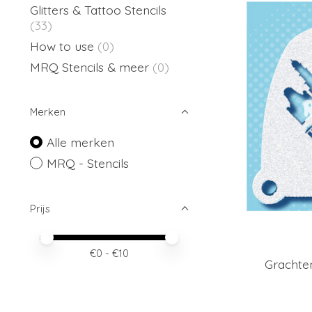
Glitters & Tattoo Stencils
(33)
How to use
(0)
MRQ Stencils & meer
(0)
Merken
Alle merken
MRQ - Stencils
Prijs
Minimale prijswaarde
Price maximum value
€
0
- €
10
Grachte