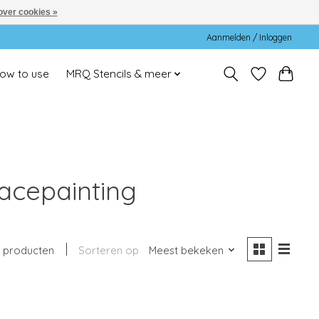
over cookies »
Aanmelden / Inloggen
ow to use
MRQ Stencils & meer
acepainting
1 producten
Sorteren op
Meest bekeken