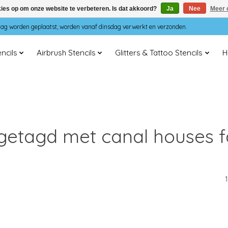
kies op om onze website te verbeteren. Is dat akkoord?
Ja
Nee
Meer 
dag worden geplaatst, worden vanaf dinsdag verwerkt en verzonden.
ncils
Airbrush Stencils
Glitters & Tattoo Stencils
H
getagd met canal houses f