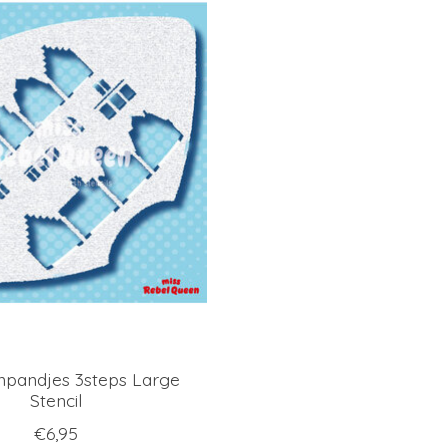
npandjes 3steps Large
Stencil
€6,95