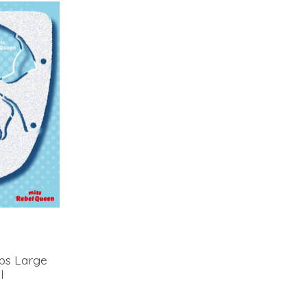
eps Large
l