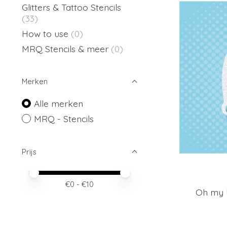
Glitters & Tattoo Stencils
(33)
How to use
(0)
MRQ Stencils & meer
(0)
Merken
Alle merken
MRQ - Stencils
Prijs
Minimale prijswaarde
Price maximum value
€
0
- €
10
Oh my 