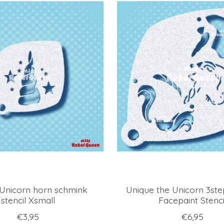
Unicorn horn schmink
Unique the Unicorn 3st
stencil Xsmall
Facepaint Stenci
€3,95
€6,95