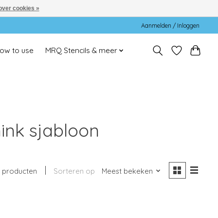
over cookies »
Aanmelden / Inloggen
ow to use
MRQ Stencils & meer
nk sjabloon
 producten
Sorteren op
Meest bekeken