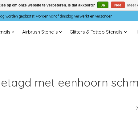
kies op om onze website te verbeteren. Is dat akkoord?
Ja
Nee
Meer 
dag worden geplaatst, worden vanaf dinsdag verwerkt en verzonden.
ncils
Airbrush Stencils
Glitters & Tattoo Stencils
H
getagd met eenhoorn schmi
2