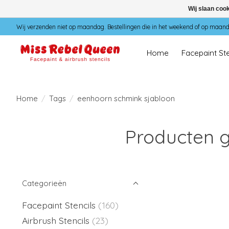
Wij slaan coo
Wij verzenden niet op maandag. Bestellingen die in het weekend of op maan
Home
Facepaint Ste
Home
/
Tags
/
eenhoorn schmink sjabloon
Producten 
Categorieën
Facepaint Stencils
(160)
Airbrush Stencils
(23)