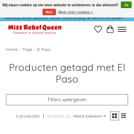
Wij slaan cookies op om onze website te verbeteren. Is dat akkoord?
Ja
Nee
Meer over cookies »
Wij verzenden niet op maandag. Bestellingen die in het weekend of op
maandag worden geplaatst, worden vanaf dinsdag verwerkt en verzonden.
Verlanglijst
Winkelwag
Home
/
Tags
/
El Paso
Producten getagd met El
Paso
Filters weergeven
0 producten
Sorteren op
Meest bekeken