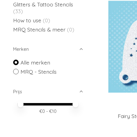
Glitters & Tattoo Stencils
(33)
How to use
(0)
MRQ Stencils & meer
(0)
Merken
Alle merken
MRQ - Stencils
Prijs
Minimale prijswaarde
Price maximum value
€
0
- €
10
Fairy S