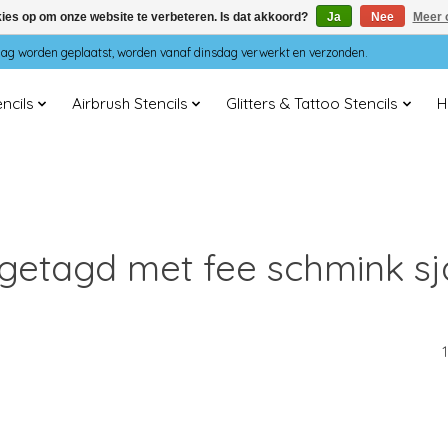
kies op om onze website te verbeteren. Is dat akkoord?
Ja
Nee
Meer 
dag worden geplaatst, worden vanaf dinsdag verwerkt en verzonden.
ncils
Airbrush Stencils
Glitters & Tattoo Stencils
H
getagd met fee schmink s