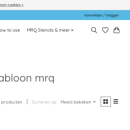
over cookies »
Aanmelden / Inloggen
ow to use
MRQ Stencils & meer
jabloon mrq
1 producten
Sorteren op
Meest bekeken