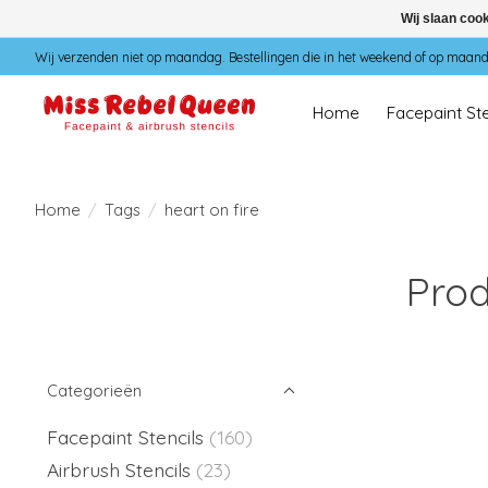
Wij slaan coo
Wij verzenden niet op maandag. Bestellingen die in het weekend of op maan
Home
Facepaint Ste
Home
/
Tags
/
heart on fire
Prod
Categorieën
Facepaint Stencils
(160)
Airbrush Stencils
(23)