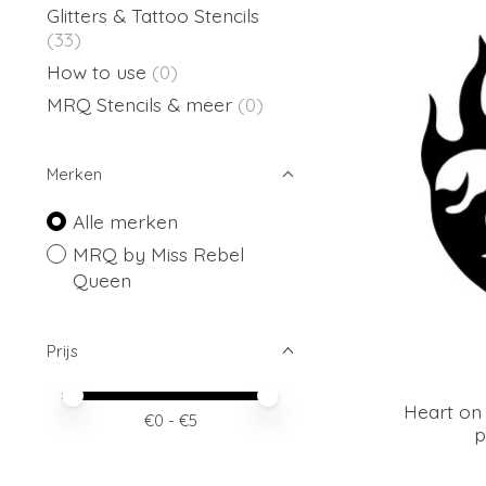
Glitters & Tattoo Stencils
(33)
How to use
(0)
MRQ Stencils & meer
(0)
Merken
Alle merken
MRQ by Miss Rebel
Queen
Prijs
Minimale prijswaarde
Price maximum value
Heart on F
€
0
- €
5
p