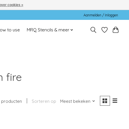
over cookies »
Aanmelden / Inloggen
ow to use
MRQ Stencils & meer
 fire
1 producten
Sorteren op
Meest bekeken