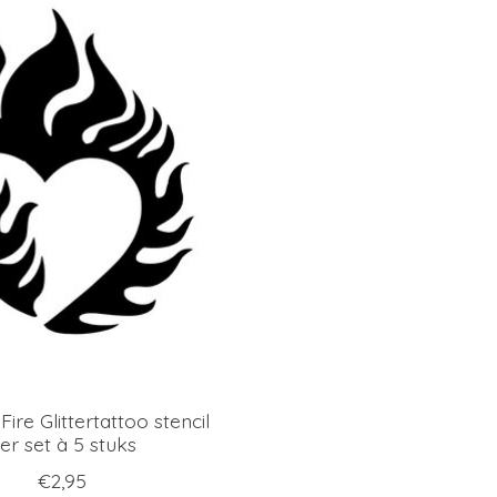
ire Glittertattoo stencil
er set à 5 stuks
€2,95