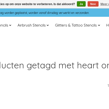
kies op om onze website te verbeteren. Is dat akkoord?
Ja
Nee
Meer 
dag worden geplaatst, worden vanaf dinsdag verwerkt en verzonden.
ncils
Airbrush Stencils
Glitters & Tattoo Stencils
H
ucten getagd met heart on