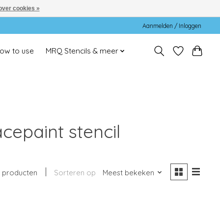
over cookies »
Aanmelden / Inloggen
ow to use
MRQ Stencils & meer
cepaint stencil
1 producten
Sorteren op
Meest bekeken