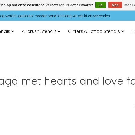
kies op om onze website te verbeteren. Is dat akkoord?
Ja
Nee
Meer 
dag worden geplaatst, worden vanaf dinsdag verwerkt en verzonden.
ncils
Airbrush Stencils
Glitters & Tattoo Stencils
H
gd met hearts and love fa