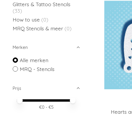
Glitters & Tattoo Stencils
(33)
How to use
(0)
MRQ Stencils & meer
(0)
Merken
Alle merken
MRQ - Stencils
Prijs
Minimale prijswaarde
Price maximum value
€
0
- €
5
Hearts a