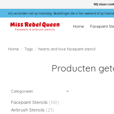
Wij slaan coo
Wij verzenden niet op maandag. Bestellingen die in het weekend of op maan
Home
Facepaint Ste
Home
/
Tags
/
hearts and love facepaint stencil
Producten geta
Categorieën
Facepaint Stencils
(160)
Airbrush Stencils
(23)