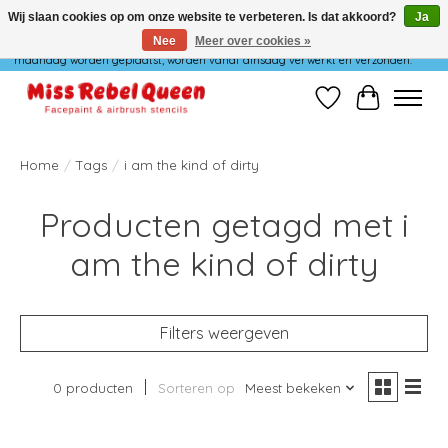
Wij slaan cookies op om onze website te verbeteren. Is dat akkoord?
Ja
Nee
Meer over cookies »
Wij verzenden niet op maandag. Bestellingen die in het weekend of op
maandag worden geplaatst, worden vanaf dinsdag verwerkt en verzonden.
Verlanglijst
Winkelwag
Home
/
Tags
/
i am the kind of dirty
Producten getagd met i
am the kind of dirty
Filters weergeven
0 producten
Sorteren op
Meest bekeken