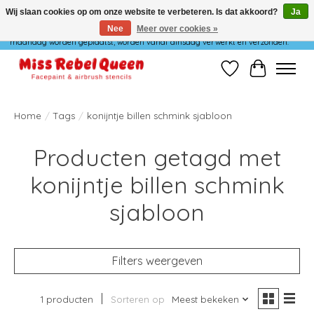
Wij slaan cookies op om onze website te verbeteren. Is dat akkoord?
Ja
Nee
Meer over cookies »
Wij verzenden niet op maandag. Bestellingen die in het weekend of op
maandag worden geplaatst, worden vanaf dinsdag verwerkt en verzonden.
Verlanglijst
Winkelwag
Home
/
Tags
/
konijntje billen schmink sjabloon
Producten getagd met
konijntje billen schmink
sjabloon
Filters weergeven
1 producten
Sorteren op
Meest bekeken