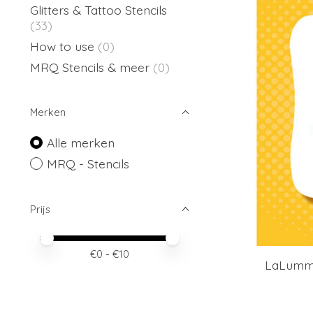
Glitters & Tattoo Stencils
(33)
How to use
(0)
MRQ Stencils & meer
(0)
Merken
Alle merken
MRQ - Stencils
Prijs
Minimale prijswaarde
Price maximum value
€
0
- €
10
LaLummel