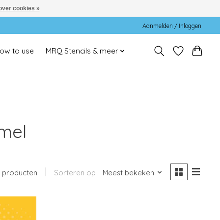
over cookies »
Aanmelden / Inloggen
ow to use
MRQ Stencils & meer
mel
 producten
Sorteren op
Meest bekeken