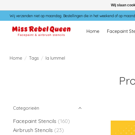
Wij slaan coo
Wij verzenden niet op maandag. Bestellingen die in het weekend of op maan
Home
Facepaint Ste
Home
/
Tags
/
la lummel
Pr
Categorieën
Facepaint Stencils
(160)
Airbrush Stencils
(23)