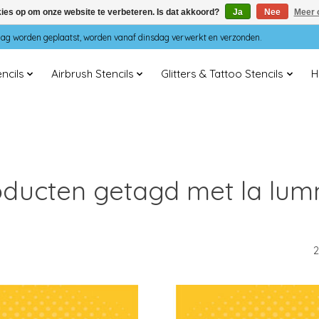
kies op om onze website te verbeteren. Is dat akkoord?
Ja
Nee
Meer 
dag worden geplaatst, worden vanaf dinsdag verwerkt en verzonden.
ncils
Airbrush Stencils
Glitters & Tattoo Stencils
H
oducten getagd met la lum
2