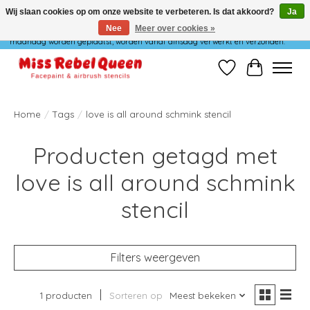
Wij slaan cookies op om onze website te verbeteren. Is dat akkoord?
Ja
Nee
Meer over cookies »
Wij verzenden niet op maandag. Bestellingen die in het weekend of op
maandag worden geplaatst, worden vanaf dinsdag verwerkt en verzonden.
Verlanglijst
Winkelwag
Home
/
Tags
/
love is all around schmink stencil
Producten getagd met
love is all around schmink
stencil
Filters weergeven
1 producten
Sorteren op
Meest bekeken