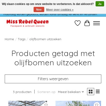
Wij slaan cookies op om onze website te verbeteren. Is dat akkoord?
Ja
Nee
Meer over cookies »
Wij verzenden niet op maandag. Bestellingen die in het weekend of op
maandag worden geplaatst, worden vanaf dinsdag verwerkt en verzonden.
Verlanglijst
Winkelwag
Home
/
Tags
/
olijfbomen uitzoeken
Producten getagd met
olijfbomen uitzoeken
Filters weergeven
3 producten
Sorteren op
Meest bekeken