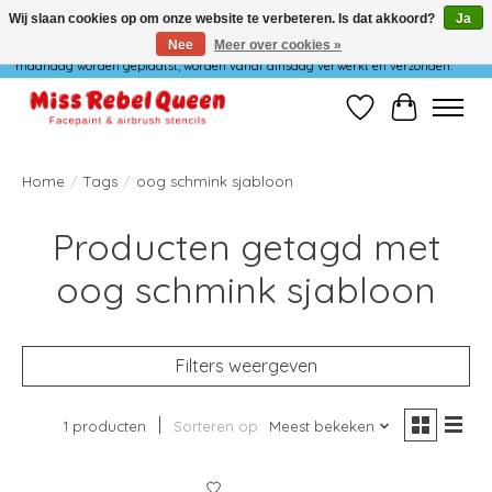
Wij slaan cookies op om onze website te verbeteren. Is dat akkoord?
Ja
Nee
Meer over cookies »
Wij verzenden niet op maandag. Bestellingen die in het weekend of op
maandag worden geplaatst, worden vanaf dinsdag verwerkt en verzonden.
Verlanglijst
Winkelwag
Home
/
Tags
/
oog schmink sjabloon
Producten getagd met
oog schmink sjabloon
Filters weergeven
1 producten
Sorteren op
Meest bekeken