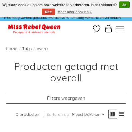
Wij slaan cookies op om onze website te verbeteren. Is dat akkoord?
Ja
Nee
Meer over cookies »
Wij verzenden niet op maandag. Bestellingen die in het weekend of op
maandag worden geplaatst, worden vanaf dinsdag verwerkt en verzonden.
Verlanglijst
Winkelwag
Home
/
Tags
/
overall
Producten getagd met
overall
Filters weergeven
0 producten
Sorteren op
Meest bekeken