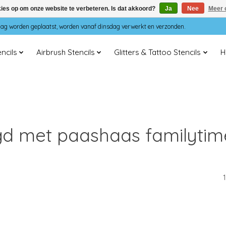
kies op om onze website te verbeteren. Is dat akkoord?
Ja
Nee
Meer 
dag worden geplaatst, worden vanaf dinsdag verwerkt en verzonden.
ncils
Airbrush Stencils
Glitters & Tattoo Stencils
H
d met paashaas familytime