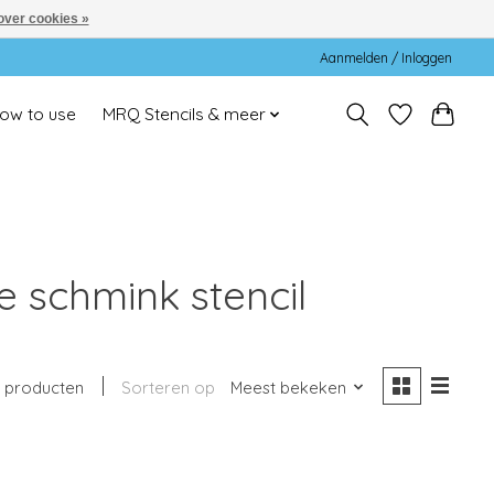
over cookies »
Aanmelden / Inloggen
ow to use
MRQ Stencils & meer
 schmink stencil
1 producten
Sorteren op
Meest bekeken