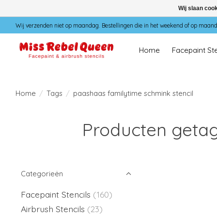
Wij slaan coo
Wij verzenden niet op maandag. Bestellingen die in het weekend of op maan
Home
Facepaint Ste
Home
/
Tags
/
paashaas familytime schmink stencil
Producten getag
Categorieën
Facepaint Stencils
(160)
Airbrush Stencils
(23)