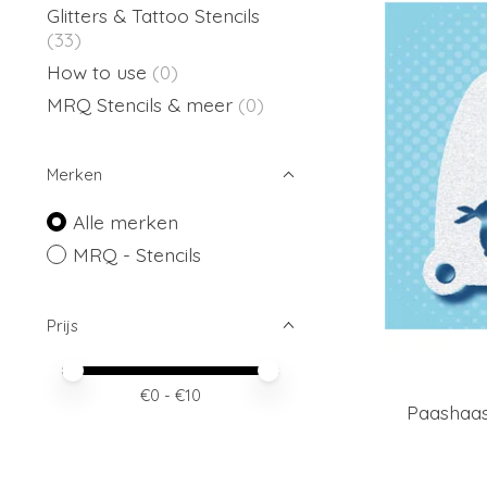
Glitters & Tattoo Stencils
(33)
How to use
(0)
MRQ Stencils & meer
(0)
Merken
Alle merken
MRQ - Stencils
Prijs
Minimale prijswaarde
Price maximum value
€
0
- €
10
Paashaas 