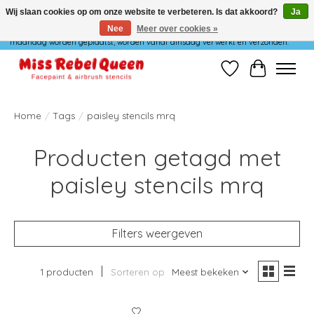
Wij slaan cookies op om onze website te verbeteren. Is dat akkoord?
Ja
Nee
Meer over cookies »
Wij verzenden niet op maandag. Bestellingen die in het weekend of op
maandag worden geplaatst, worden vanaf dinsdag verwerkt en verzonden.
Verlanglijst
Winkelwag
Home
/
Tags
/
paisley stencils mrq
Producten getagd met
paisley stencils mrq
Filters weergeven
1 producten
Sorteren op
Meest bekeken