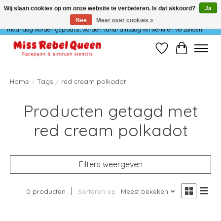
Wij slaan cookies op om onze website te verbeteren. Is dat akkoord?
Ja
Nee
Meer over cookies »
Wij verzenden niet op maandag. Bestellingen die in het weekend of op
maandag worden geplaatst, worden vanaf dinsdag verwerkt en verzonden.
Verlanglijst
Winkelwag
Home
/
Tags
/
red cream polkadot
Producten getagd met
red cream polkadot
Filters weergeven
0 producten
Sorteren op
Meest bekeken