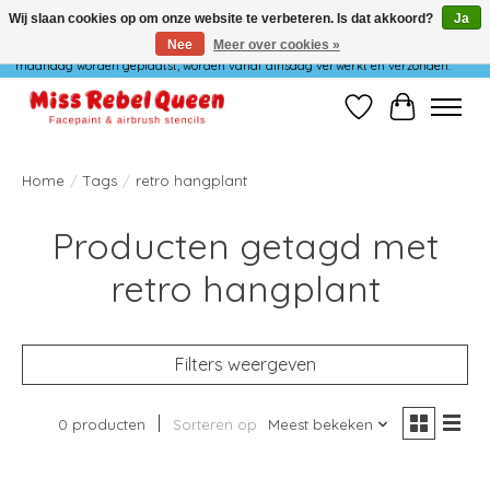
Wij slaan cookies op om onze website te verbeteren. Is dat akkoord?
Ja
Nee
Meer over cookies »
Wij verzenden niet op maandag. Bestellingen die in het weekend of op
maandag worden geplaatst, worden vanaf dinsdag verwerkt en verzonden.
Verlanglijst
Winkelwag
Home
/
Tags
/
retro hangplant
Producten getagd met
retro hangplant
Filters weergeven
0 producten
Sorteren op
Meest bekeken