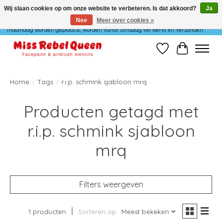
Wij slaan cookies op om onze website te verbeteren. Is dat akkoord?
Ja
Nee
Meer over cookies »
Wij verzenden niet op maandag. Bestellingen die in het weekend of op
maandag worden geplaatst, worden vanaf dinsdag verwerkt en verzonden.
Verlanglijst
Winkelwag
Home
/
Tags
/
r.i.p. schmink sjabloon mrq
Producten getagd met
r.i.p. schmink sjabloon
mrq
Filters weergeven
1 producten
Sorteren op
Meest bekeken