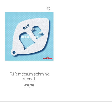
R.I.P. medium schmink
stencil
€5,75