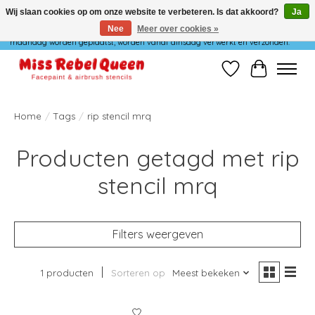
Wij slaan cookies op om onze website te verbeteren. Is dat akkoord?
Ja
Nee
Meer over cookies »
Wij verzenden niet op maandag. Bestellingen die in het weekend of op
maandag worden geplaatst, worden vanaf dinsdag verwerkt en verzonden.
Verlanglijst
Winkelwag
Home
/
Tags
/
rip stencil mrq
Producten getagd met rip
stencil mrq
Filters weergeven
1 producten
Sorteren op
Meest bekeken