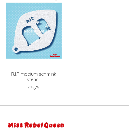
R.I.P. medium schmink
stencil
€5,75