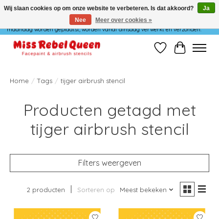
Wij slaan cookies op om onze website te verbeteren. Is dat akkoord?
Ja
Nee
Meer over cookies »
Wij verzenden niet op maandag. Bestellingen die in het weekend of op
maandag worden geplaatst, worden vanaf dinsdag verwerkt en verzonden.
Verlanglijst
Winkelwag
Home
/
Tags
/
tijger airbrush stencil
Producten getagd met
tijger airbrush stencil
Filters weergeven
2 producten
Sorteren op
Meest bekeken