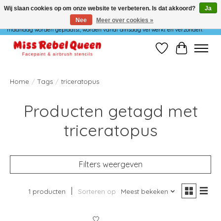
Wij slaan cookies op om onze website te verbeteren. Is dat akkoord?
Ja
Nee
Meer over cookies »
Wij verzenden niet op maandag. Bestellingen die in het weekend of op
maandag worden geplaatst, worden vanaf dinsdag verwerkt en verzonden.
Verlanglijst
Winkelwag
Home
/
Tags
/
triceratopus
Producten getagd met
triceratopus
Filters weergeven
1 producten
Sorteren op
Meest bekeken