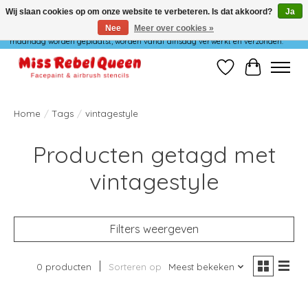
Wij slaan cookies op om onze website te verbeteren. Is dat akkoord?
Ja
Nee
Meer over cookies »
Wij verzenden niet op maandag. Bestellingen die in het weekend of op
maandag worden geplaatst, worden vanaf dinsdag verwerkt en verzonden.
Verlanglijst
Winkelwag
Home
/
Tags
/
vintagestyle
Producten getagd met
vintagestyle
Filters weergeven
0 producten
Sorteren op
Meest bekeken