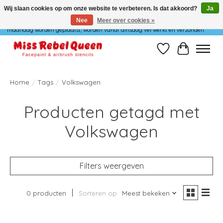
Wij slaan cookies op om onze website te verbeteren. Is dat akkoord?
Ja
Nee
Meer over cookies »
Wij verzenden niet op maandag. Bestellingen die in het weekend of op
maandag worden geplaatst, worden vanaf dinsdag verwerkt en verzonden.
Verlanglijst
Winkelwag
Home
/
Tags
/
Volkswagen
Producten getagd met
Volkswagen
Filters weergeven
0 producten
Sorteren op
Meest bekeken