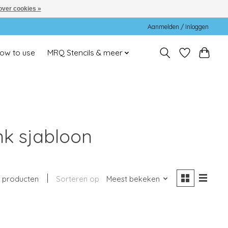
over cookies »
Aanmelden / Inloggen
ow to use
MRQ Stencils & meer
k sjabloon
1 producten
Sorteren op
Meest bekeken