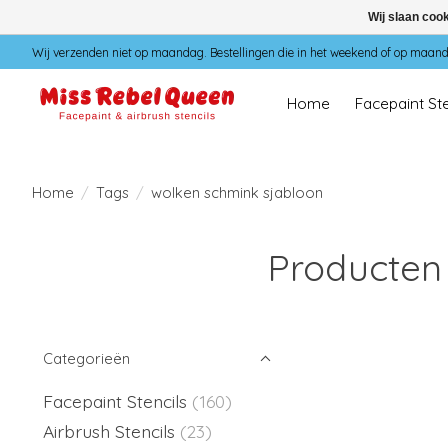
Wij slaan coo
Wij verzenden niet op maandag. Bestellingen die in het weekend of op maan
Home
Facepaint Ste
Home
/
Tags
/
wolken schmink sjabloon
Producten
Categorieën
Facepaint Stencils
(160)
Airbrush Stencils
(23)