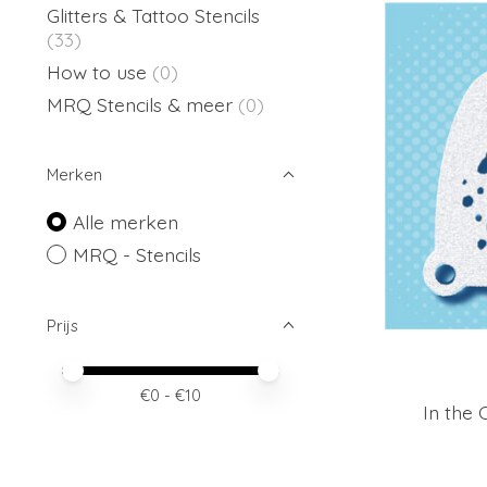
Glitters & Tattoo Stencils
(33)
How to use
(0)
MRQ Stencils & meer
(0)
Merken
Alle merken
MRQ - Stencils
Prijs
Minimale prijswaarde
Price maximum value
€
0
- €
10
In the 