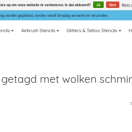
kies op om onze website te verbeteren. Is dat akkoord?
Ja
Nee
Meer 
dag worden geplaatst, worden vanaf dinsdag verwerkt en verzonden.
ncils
Airbrush Stencils
Glitters & Tattoo Stencils
H
 getagd met wolken schmin