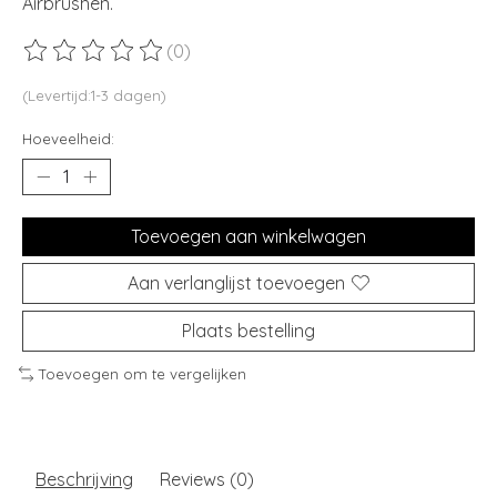
Airbrushen.
(0)
De beoordeling van dit product is
0
van de 5
(Levertijd:1-3 dagen)
Hoeveelheid:
Toevoegen aan winkelwagen
Aan verlanglijst toevoegen
Plaats bestelling
Toevoegen om te vergelijken
Beschrijving
Reviews (0)