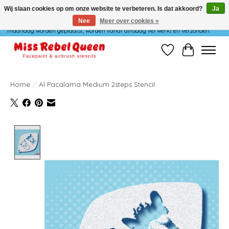
Wij slaan cookies op om onze website te verbeteren. Is dat akkoord?
Ja
Nee
Meer over cookies »
Wij verzenden niet op maandag. Bestellingen die in het weekend of op
maandag worden geplaatst, worden vanaf dinsdag verwerkt en verzonden.
Verlanglijst
Winkelwag
Home
/
Al Pacalama Medium 2steps Stencil
Product image slideshow Items