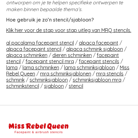
ontworpen om je te helpen specifieke ontwerpen te
maken binnen bepaalde thema’s.
Hoe gebruik je zo’n stencil/sjabloon?
Klik hier voor de stap voor stap uitleg van MRQ stencils.
al pacalama facepaint stencil
/
alpaca facepaint
/
alpaca facepaint stencil
/
alpaca schmink sjabloon
/
alpaca schminken
/
dieren schminken
/
facepaint
stencil
/
facepaint stencil mrq
/
facepaint stencils
/
lama
/
lama schminken
/
lama schminksjabloon
/
Miss
Rebel Queen
/
mrq schminksjablonen
/
mrq stencils
/
schmink
/
schminksjabloon
/
schminksjabloon mrq
/
schminkstencil
/
sjabloon
/
stencil