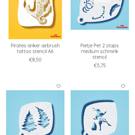
Pirates anker airbrush
Pietje Pet 2 staps
tattoo stencil A6
medium schmink
stencil
€8,50
€5,75