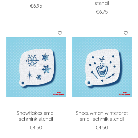
stencil
€6,95
€6,75
Snowflakes small
Sneeuwman winterpret
schmink stencil
small schmik stencil
€4,50
€4,50