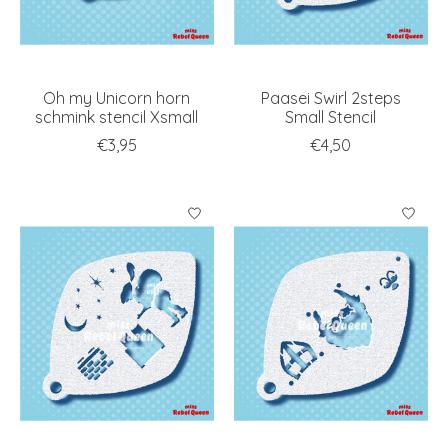
Oh my Unicorn horn
Paasei Swirl 2steps
schmink stencil Xsmall
Small Stencil
€3,95
€4,50