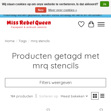
Wij slaan cookies op om onze website te verbeteren. Is dat akkoord?
Ja
Nee
Meer over cookies »
Wij verzenden niet op maandag. Bestellingen die in het weekend of op
maandag worden geplaatst, worden vanaf dinsdag verwerkt en verzonden.
Verlanglijst
Winkelwag
Home
/
Tags
/
mrq stencils
Producten getagd met
mrq stencils
Filters weergeven
184 producten
Sorteren op
Meest bekeken