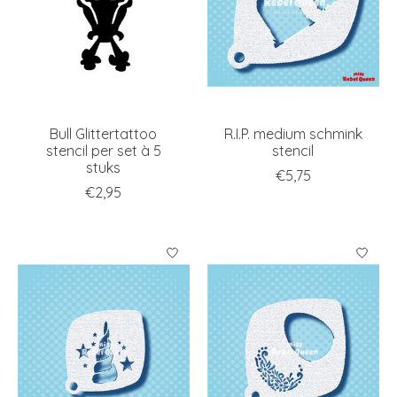
Bull Glittertattoo
R.I.P. medium schmink
stencil per set à 5
stencil
stuks
€5,75
€2,95