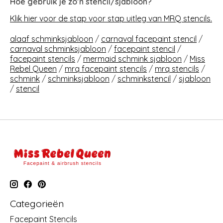
Hoe gebruik je zo’n stencil/sjabloon?
Klik hier voor de stap voor stap uitleg van MRQ stencils.
alaaf schminksjabloon
/
carnaval facepaint stencil
/
carnaval schminksjabloon
/
facepaint stencil
/
facepaint stencils
/
mermaid schmink sjabloon
/
Miss
Rebel Queen
/
mrq facepaint stencils
/
mrq stencils
/
schmink
/
schminksjabloon
/
schminkstencil
/
sjabloon
/
stencil
Categorieën
Facepaint Stencils