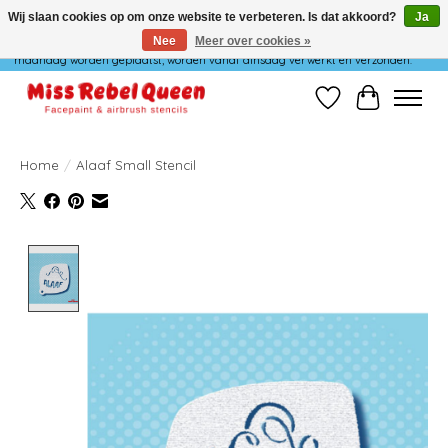
Wij slaan cookies op om onze website te verbeteren. Is dat akkoord?
Ja
Nee
Meer over cookies »
Wij verzenden niet op maandag. Bestellingen die in het weekend of op
maandag worden geplaatst, worden vanaf dinsdag verwerkt en verzonden.
Verlanglijst
Winkelwag
Home
/
Alaaf Small Stencil
Product image slideshow Items