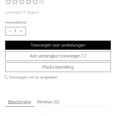
(0)
De beoordeling van dit product is
0
van de 5
(Levertijd:1-3 dagen)
Hoeveelheid:
Toevoegen aan winkelwagen
Aan verlanglijst toevoegen
Plaats bestelling
Toevoegen om te vergelijken
Beschrijving
Reviews (0)