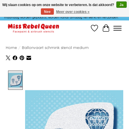
Wij slaan cookies op om onze website te verbeteren. Is dat akkoord?
Ja
Nee
Meer over cookies »
Wij verzenden niet op maandag. Bestellingen die in het weekend of op
maandag worden geplaatst, worden vanaf dinsdag verwerkt en verzonden.
Verlanglijst
Winkelwag
Home
/
Ballonvaart schmink stencil medium
Product image slideshow Items