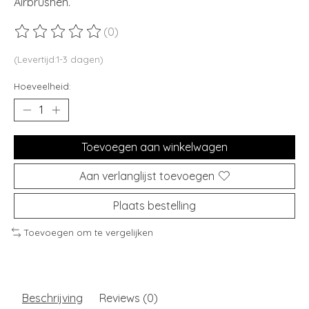
Airbrushen.
(0)
De beoordeling van dit product is
0
van de 5
(Levertijd:1-3 dagen)
Hoeveelheid:
Toevoegen aan winkelwagen
Aan verlanglijst toevoegen
Plaats bestelling
Toevoegen om te vergelijken
Beschrijving
Reviews (0)