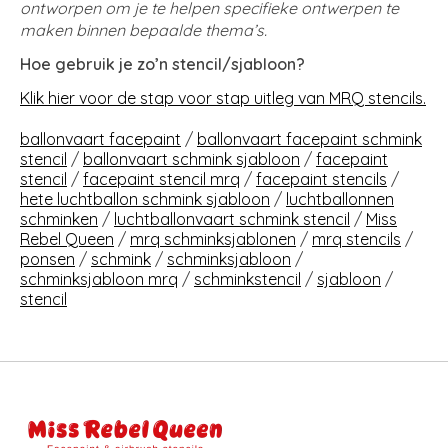
ontworpen om je te helpen specifieke ontwerpen te
maken binnen bepaalde thema’s.
Hoe gebruik je zo’n stencil/sjabloon?
Klik hier voor de stap voor stap uitleg van MRQ stencils.
ballonvaart facepaint
/
ballonvaart facepaint schmink
stencil
/
ballonvaart schmink sjabloon
/
facepaint
stencil
/
facepaint stencil mrq
/
facepaint stencils
/
hete luchtballon schmink sjabloon
/
luchtballonnen
schminken
/
luchtballonvaart schmink stencil
/
Miss
Rebel Queen
/
mrq schminksjablonen
/
mrq stencils
/
ponsen
/
schmink
/
schminksjabloon
/
schminksjabloon mrq
/
schminkstencil
/
sjabloon
/
stencil