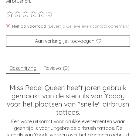
Airbrushen.
(0)
De beoordeling van dit product is
0
van de 5
Niet op voorraad
(Levertijd:Gelieve even contact opnemen.)
Aan verlanglijst toevoegen
Beschrijving
Reviews (0)
Miss Rebel Queen heeft jaren gebruik
gemaakt van de stencils van Ybody
voor het plaatsen van "snelle" airbrush
tattoos.
Een ware uitkomst voor drukke evenementen waar
geen tijd is voor uitgebreide airbrush tattoos. De
stencils van Ybody worden over het algemeen gebruikt