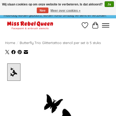
Wij slaan cookies op om onze website te verbeteren. Is dat akkoord?
Ja
Nee
Meer over cookies »
Wij verzenden niet op maandag. Bestellingen die in het weekend of op
maandag worden geplaatst, worden vanaf dinsdag verwerkt en verzonden.
Verlanglijst
Winkelwag
Home
/
Butterfly Trio Glittertattoo stencil per set à 5 stuks
Product image slideshow Items