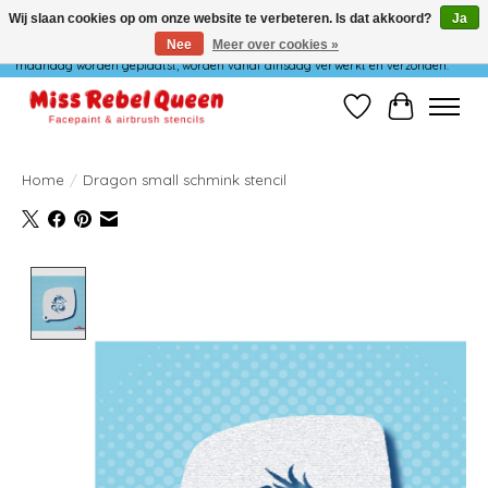
Wij slaan cookies op om onze website te verbeteren. Is dat akkoord?
Ja
Nee
Meer over cookies »
Wij verzenden niet op maandag. Bestellingen die in het weekend of op
maandag worden geplaatst, worden vanaf dinsdag verwerkt en verzonden.
Verlanglijst
Winkelwag
Home
/
Dragon small schmink stencil
Product image slideshow Items