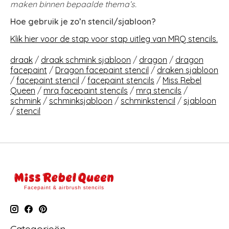
maken binnen bepaalde thema’s.
Hoe gebruik je zo’n stencil/sjabloon?
Klik hier voor de stap voor stap uitleg van MRQ stencils.
draak
/
draak schmink sjabloon
/
dragon
/
dragon
facepaint
/
Dragon facepaint stencil
/
draken sjabloon
/
facepaint stencil
/
facepaint stencils
/
Miss Rebel
Queen
/
mrq facepaint stencils
/
mrq stencils
/
schmink
/
schminksjabloon
/
schminkstencil
/
sjabloon
/
stencil
Categorieën