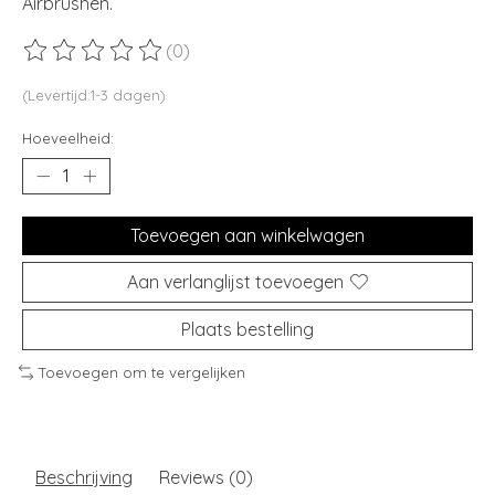
Airbrushen.
(0)
De beoordeling van dit product is
0
van de 5
(Levertijd:1-3 dagen)
Hoeveelheid:
Toevoegen aan winkelwagen
Aan verlanglijst toevoegen
Plaats bestelling
Toevoegen om te vergelijken
Beschrijving
Reviews (0)