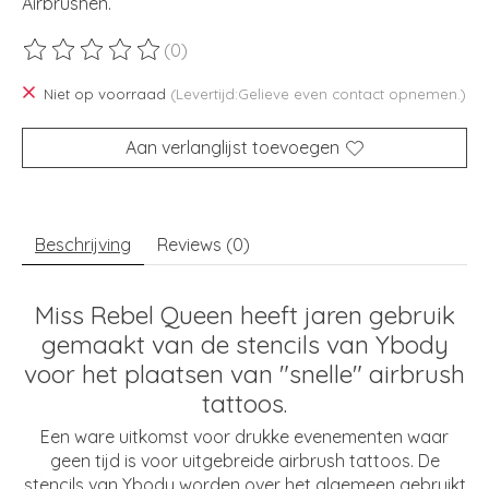
Airbrushen.
(0)
De beoordeling van dit product is
0
van de 5
Niet op voorraad
(Levertijd:Gelieve even contact opnemen.)
Aan verlanglijst toevoegen
Beschrijving
Reviews (0)
Miss Rebel Queen heeft jaren gebruik
gemaakt van de stencils van Ybody
voor het plaatsen van "snelle" airbrush
tattoos.
Een ware uitkomst voor drukke evenementen waar
geen tijd is voor uitgebreide airbrush tattoos. De
stencils van Ybody worden over het algemeen gebruikt