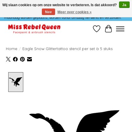
Wij slaan cookies op om onze website te verbeteren. Is dat akkoord?
Ja
Nee
Meer over cookies »
Wij verzenden niet op maandag. Bestellingen die in het weekend of op
maandag worden geplaatst, worden vanaf dinsdag verwerkt en verzonden.
Verlanglijst
Winkelwag
Home
/
Eagle Snow Glittertattoo stencil per set à 5 stuks
Product image slideshow Items