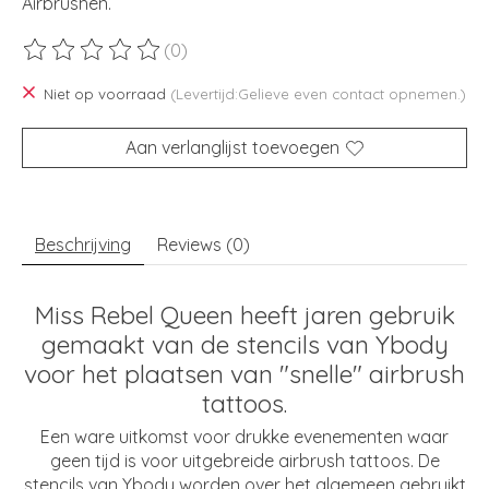
Airbrushen.
(0)
De beoordeling van dit product is
0
van de 5
Niet op voorraad
(Levertijd:Gelieve even contact opnemen.)
Aan verlanglijst toevoegen
Beschrijving
Reviews (0)
Miss Rebel Queen heeft jaren gebruik
gemaakt van de stencils van Ybody
voor het plaatsen van "snelle" airbrush
tattoos.
Een ware uitkomst voor drukke evenementen waar
geen tijd is voor uitgebreide airbrush tattoos. De
stencils van Ybody worden over het algemeen gebruikt