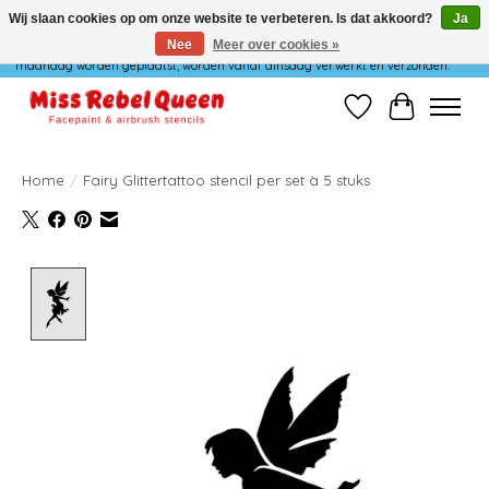
Wij slaan cookies op om onze website te verbeteren. Is dat akkoord?
Ja
Nee
Meer over cookies »
Wij verzenden niet op maandag. Bestellingen die in het weekend of op
maandag worden geplaatst, worden vanaf dinsdag verwerkt en verzonden.
Verlanglijst
Winkelwag
Home
/
Fairy Glittertattoo stencil per set à 5 stuks
Product image slideshow Items