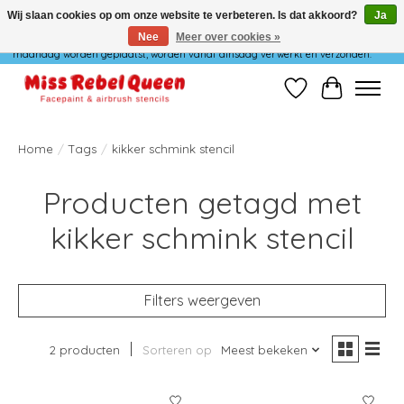
Wij slaan cookies op om onze website te verbeteren. Is dat akkoord?
Ja
Nee
Meer over cookies »
Wij verzenden niet op maandag. Bestellingen die in het weekend of op
maandag worden geplaatst, worden vanaf dinsdag verwerkt en verzonden.
Verlanglijst
Winkelwag
Home
/
Tags
/
kikker schmink stencil
Producten getagd met
kikker schmink stencil
Filters weergeven
2 producten
Sorteren op
Meest bekeken