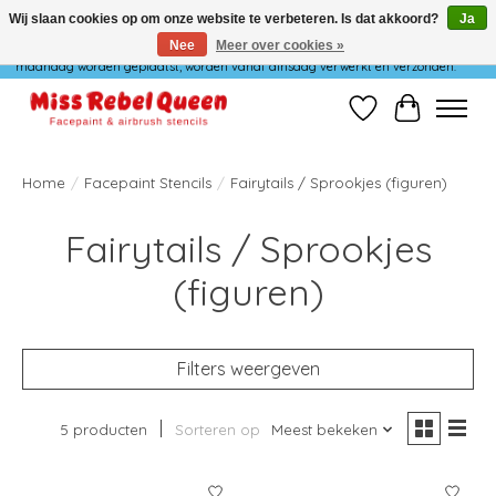
Wij slaan cookies op om onze website te verbeteren. Is dat akkoord?
Ja
Nee
Meer over cookies »
Wij verzenden niet op maandag. Bestellingen die in het weekend of op
maandag worden geplaatst, worden vanaf dinsdag verwerkt en verzonden.
Verlanglijst
Winkelwag
Home
/
Facepaint Stencils
/
Fairytails / Sprookjes (figuren)
Fairytails / Sprookjes
(figuren)
Filters weergeven
5 producten
Sorteren op
Meest bekeken