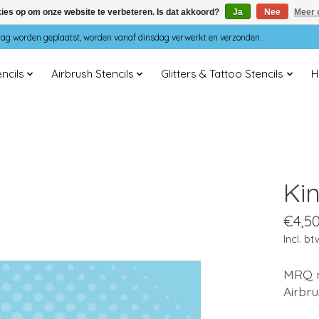
kies op om onze website te verbeteren. Is dat akkoord?
Ja
Nee
Meer 
dag worden geplaatst, worden vanaf dinsdag verwerkt en verzonden.
ncils
Airbrush Stencils
Glitters & Tattoo Stencils
H
Kin
€4,5
Incl. bt
MRQ m
Airbru