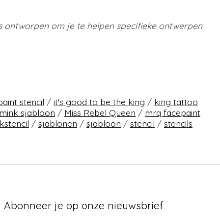
 is ontworpen om je te helpen specifieke ontwerpen
aint stencil
/
it's good to be the king
/
king tattoo
mink sjabloon
/
Miss Rebel Queen
/
mrq facepaint
kstencil
/
sjablonen
/
sjabloon
/
stencil
/
stencils
Abonneer je op onze nieuwsbrief