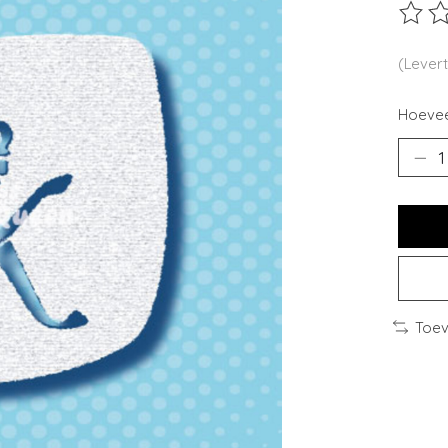
De beo
(Levert
Hoevee
Toev