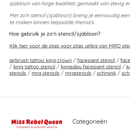
sjabloon van hoge kwaliteit, gemaakt van stevig en
Met zo’n stencil (sjabloon) breng je eenvoudig ee
te maken binnen bepaalde thema’s.
Hoe gebruik je zo’n stencil/sjabloon?
Klik hier voor de stap voor stap uitleg van MRQ sten
airbrush tattoo king crown
/
facepaint stencil
/
face
/
king tattoo stencil
/
kingsday facepaint stencil
/
k
stencils
/
mrq stencils
/
mrqstencils
/
schmink
/
sch
Categorieën