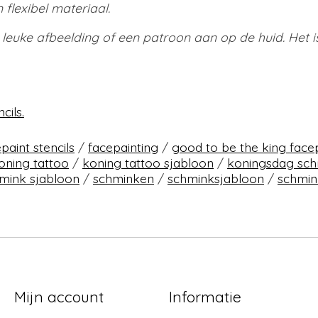
 flexibel materiaal.
n leuke afbeelding of een patroon aan op de huid. Het
cils.
paint stencils
/
facepainting
/
good to be the king facep
oning tattoo
/
koning tattoo sjabloon
/
koningsdag sch
mink sjabloon
/
schminken
/
schminksjabloon
/
schmin
Mijn account
Informatie