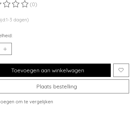
(0)
ordeling van dit product is
0
van de 5
ijd:1-3 dagen)
lheid:
Toevoegen aan winkelwagen
Plaats bestelling
oegen om te vergelijken