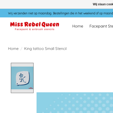
Wij slaan coo
Wij verzenden niet op maandag. Bestellingen die in het weekend of op maan
Home
Facepaint Ste
Home
/
King tattoo Small Stencil
Product image slideshow Items