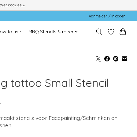
over cookies »
Aanmelden / Inloggen
ow to use
MRQ Stencils & meer
g tattoo Small Stencil
0
w
aakt stencils voor Facepainting/Schminken en
shen.