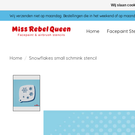
Wij slaan coo
Wij verzenden niet op maandag. Bestellingen die in het weekend of op maan
Home
Facepaint Ste
Home
/
Snowflakes small schmink stencil
Product image slideshow Items