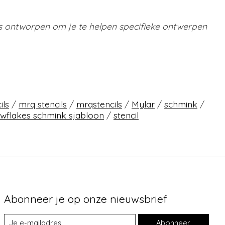
 is ontworpen om je te helpen specifieke ontwerpen
ils
/
mrq stencils
/
mrqstencils
/
Mylar
/
schmink
/
wflakes schmink sjabloon
/
stencil
Abonneer je op onze nieuwsbrief
Abonneer