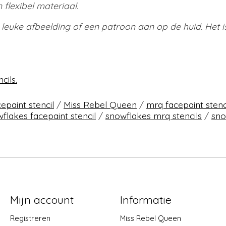
 flexibel materiaal.
n leuke afbeelding of een patroon aan op de huid. Het
cils.
epaint stencil
/
Miss Rebel Queen
/
mrq facepaint stenc
flakes facepaint stencil
/
snowflakes mrq stencils
/
sno
Mijn account
Informatie
Registreren
Miss Rebel Queen