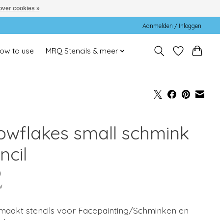
over cookies »
Aanmelden / Inloggen
ow to use
MRQ Stencils & meer
owflakes small schmink
ncil
0
w
aakt stencils voor Facepainting/Schminken en