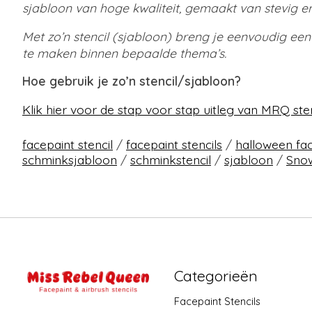
sjabloon van hoge kwaliteit, gemaakt van stevig en
Met zo’n stencil (sjabloon) breng je eenvoudig ee
te maken binnen bepaalde thema’s.
Hoe gebruik je zo’n stencil/sjabloon?
Klik hier voor de stap voor stap uitleg van MRQ sten
facepaint stencil
/
facepaint stencils
/
halloween fac
schminksjabloon
/
schminkstencil
/
sjabloon
/
Snow
Categorieën
Facepaint Stencils