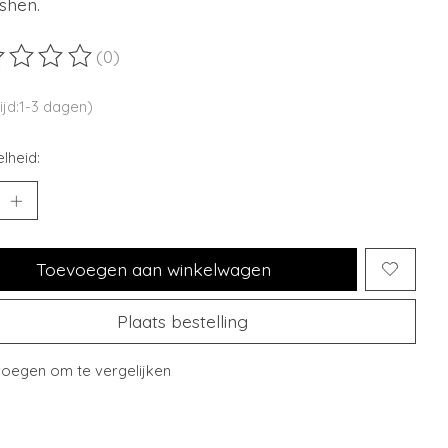
shen.
(0)
ordeling van dit product is
0
van de 5
ijd:1-3 dagen)
lheid:
Toevoegen aan winkelwagen
Plaats bestelling
oegen om te vergelijken