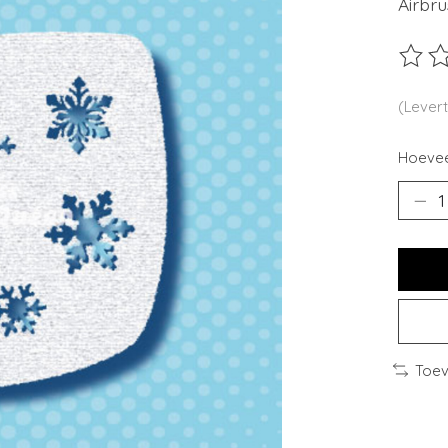
Airbru
De beo
(Levert
Hoevee
Toev