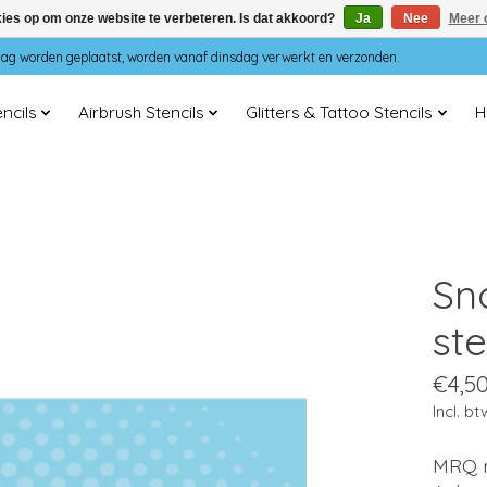
kies op om onze website te verbeteren. Is dat akkoord?
Ja
Nee
Meer 
dag worden geplaatst, worden vanaf dinsdag verwerkt en verzonden.
ncils
Airbrush Stencils
Glitters & Tattoo Stencils
H
Sn
ste
€4,5
Incl. bt
MRQ m