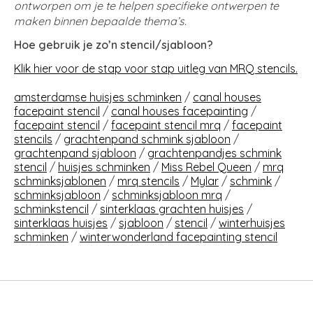
ontworpen om je te helpen specifieke ontwerpen te
maken binnen bepaalde thema’s.
Hoe gebruik je zo’n stencil/sjabloon?
Klik hier voor de stap voor stap uitleg van MRQ stencils.
amsterdamse huisjes schminken
/
canal houses
facepaint stencil
/
canal houses facepainting
/
facepaint stencil
/
facepaint stencil mrq
/
facepaint
stencils
/
grachtenpand schmink sjabloon
/
grachtenpand sjabloon
/
grachtenpandjes schmink
stencil
/
huisjes schminken
/
Miss Rebel Queen
/
mrq
schminksjablonen
/
mrq stencils
/
Mylar
/
schmink
/
schminksjabloon
/
schminksjabloon mrq
/
schminkstencil
/
sinterklaas grachten huisjes
/
sinterklaas huisjes
/
sjabloon
/
stencil
/
winterhuisjes
schminken
/
winterwonderland facepainting stencil