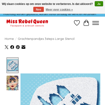
Wij slaan cookies op om onze website te verbeteren. Is dat akkoord?
Ja
Nee
Meer over cookies »
Wij verzenden niet op maandag. Bestellingen die in het weekend of op
maandag worden geplaatst, worden vanaf dinsdag verwerkt en verzonden.
Verlanglijst
Winkelwag
Home
/
Grachtenpandjes 3steps Large Stencil
Product image slideshow Items