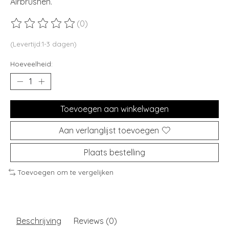
Airbrushen.
(0)
De beoordeling van dit product is
0
van de 5
(Levertijd:1-3 dagen)
Hoeveelheid:
Toevoegen aan winkelwagen
Aan verlanglijst toevoegen
Plaats bestelling
Toevoegen om te vergelijken
Beschrijving
Reviews (0)